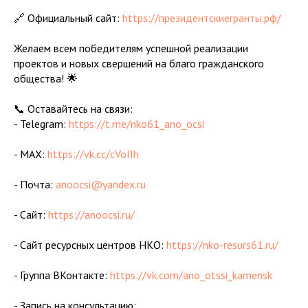
🔗 Официальный сайт:
https://президентскиегранты.рф/
Желаем всем победителям успешной реализации
проектов и новых свершений на благо гражданского
общества! 🌟
📞 Оставайтесь на связи:
- Telegram:
https://t.me/nko61_ano_ocsi
- MAX:
https://vk.cc/cVoIIh
- Почта:
anoocsi@yandex.ru
- Сайт:
https://anoocsi.ru/
- Сайт ресурсных центров НКО:
https://nko-resurs61.ru/
- Группа ВКонтакте:
https://vk.com/ano_otssi_kamensk
- Запись на консультацию: