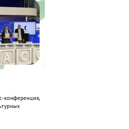
сс-конференция,
ьтурных