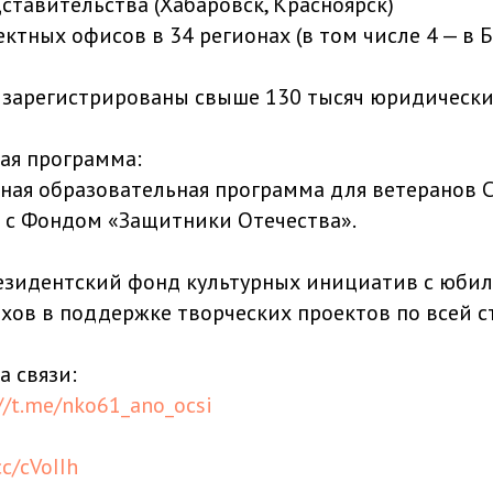
ставительства (Хабаровск, Красноярск)
ектных офисов в 34 регионах (в том числе 4 — в 
а зарегистрированы свыше 130 тысяч юридическ
ная программа:
ная образовательная программа для ветеранов С
 с Фондом «Защитники Отечества».
езидентский фонд культурных инициатив с юби
хов в поддержке творческих проектов по всей ст
а связи:
//t.me/nko61_ano_ocsi
cc/cVoIIh