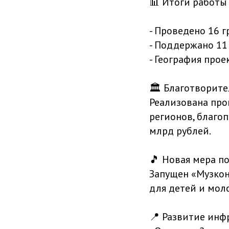
📊 Итоги работы 
- Проведено 16 
- Поддержано 11
- География прое
🏛️ Благотворит
Реализована про
регионов, благо
млрд рублей.
🎵 Новая мера п
Запущен «Музкон
для детей и мол
📍 Развитие инф