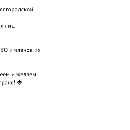
Белгородской
их лиц
ВО и членов их
леем и желаем
ране! 🌟