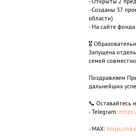
- Открыты 2 пред
- Созданы 37 про
области)
- На сайте фонд
🎖️ Образователь
Запущена отдель
семей совместно
Поздравляем Пр
дальнейших успе
📞 Оставайтесь н
- Telegram:
https:
- MAX:
https://vk.