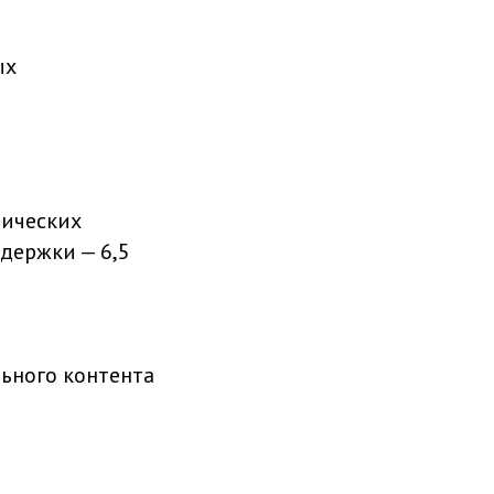
ых
рических
держки — 6,5
ьного контента